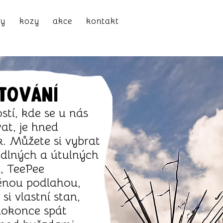
ly
kozy
akce
kontakt
TOVÁNÍ
tí, kde se u nás
at, je hned
k. Můžete si vybrat
dlných a útulných
, TeePee
ěnou podlahou,
 si vlastní stan,
dokonce spát