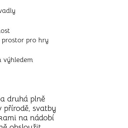
vadly
nost
 prostor pro hry
m výhledem
 a druhá plně
 přírodě, svatby
čkami na nádobí
ě obsloužit