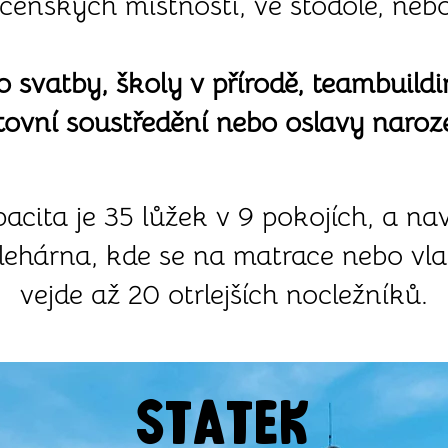
ečenských místností, ve stodole, neb
o svatby, školy v přírodě, teambuildi
tovní soustředění nebo oslavy naroz
cita je 35 lůžek v 9 pokojích, a na
lehárna, kde se na matrace nebo vla
vejde až 20 otrlejších nocležníků.
STATEK