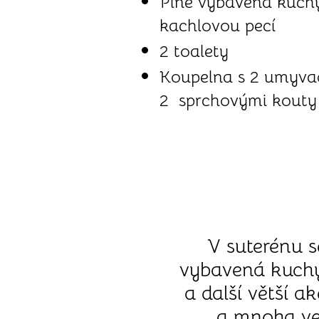
Plně vybavená kuchy
kachlovou pecí
2 toalety
Koupelna s 2 umyva
2 sprchovými kout
V suterénu s
vybavená kuchyň
a další větší 
a mnoha ve