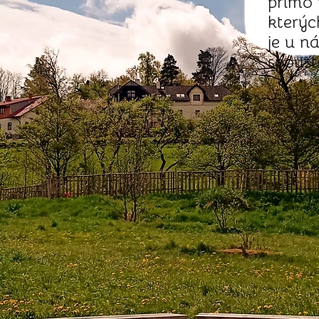
přímo 
kterýc
je u n
spoust