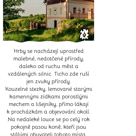
Hrby se nacházejí uprostřed
malebné, nedotčené přírody,
daleko od ruchu měst a
vzdálených silnic. Ticho zde ruší
jen zvuky přírody.
Kouzelné stezky, lemované starými
kamennými zídkami porostlými
mechem a lišejníky, přímo lákají
k procházkám a objevování okolí.
Na nedaleké louce se po celý rok
pokojně pasou koně, kteří jsou
stálými obyvateli tohoto místa.